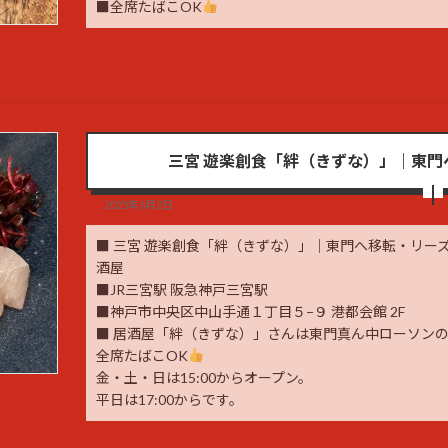
■全席たばこOK
三宮 遊楽創食「絆（きずな）」｜東
2025年6月2日
■ 三宮 遊楽創食「絆（きずな）」｜東門へ移転・リー
酒屋
■JR三宮駅 阪急神戸三宮駅
■神戸市中央区中山手通１丁目５−９ 港都会館 2F
■ 居酒屋「絆（きずな）」さんは東門真ん中ローソンの
全席たばこOK
金・土・日は15:00からオープン。
平日は17:00からです。