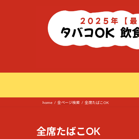
コ
ナ
ン
ビ
テ
ゲ
ン
ー
ツ
シ
へ
ョ
ス
ン
キ
に
ッ
移
プ
動
home
全ページ検索
全席たばこOK
全席たばこOK