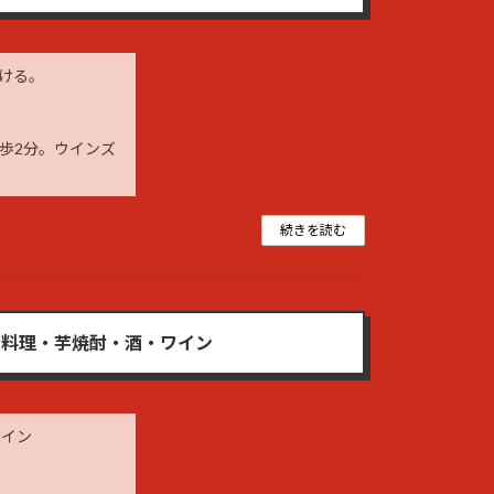
ける。
歩2分。ウインズ
続きを読む
魚料理・芋焼酎・酒・ワイン
ワイン