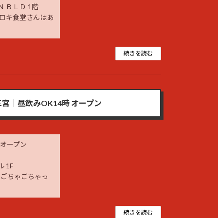
 ＢＬＤ 1階
にロキ食堂さんはあ
続きを読む
宮｜昼飲みOK14時 オープン
 オープン
 1F
のごちゃごちゃっ
続きを読む