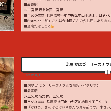
■最寄駅
JR三宮駅 阪急神戸三宮駅
■〒650-0004 兵庫県神戸市中央区中山手通１丁目９−
■Bistro de「純」さんは金山園さんの少し西にありま
■全席たばこOK
泡屋 かはづ｜リーズナブ
2025年9月11日
■泡屋 かはづ｜リーズナブルな燻製・イタリアン
■最寄駅
JR三宮駅 阪急神戸三宮駅
■〒650-0001 兵庫県神戸市中央区加納町４丁目９−８
■「かはづ」さんはとけいやさんの真ん前です。小さい