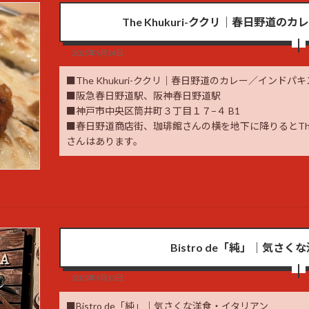
The Khukuri-ククリ｜春日野道
2025年9月14日
■The Khukuri-ククリ｜春日野道のカレー／インド
■阪急春日野道駅、阪神春日野道駅
■神戸市中央区筒井町３丁目１７−４ B1
■春日野道商店街、珈琲館さんの横を地下に降りるとThe K
さんはあります。
Bistro de「純」｜気さ
2025年9月13日
■Bistro de「純」｜気さくな洋食・イタリアン