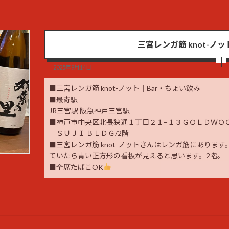
三宮レンガ筋 knot-ノ
2025年9月14日
■三宮レンガ筋 knot-ノット｜Bar・ちょい飲み
■最寄駅
JR三宮駅 阪急神戸三宮駅
■神戸市中央区北長狭通１丁目２１−１３ＧＯＬＤＷＯＯ
－ＳＵＪＩ ＢＬＤＧ/2階
■三宮レンガ筋 knot-ノットさんはレンガ筋にありま
ていたら青い正方形の看板が見えると思います。2階。
■全席たばこOK