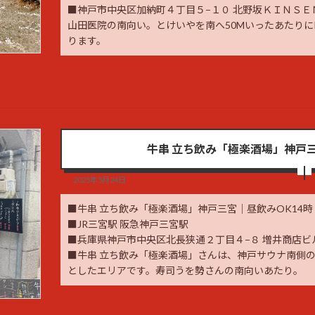
■神戸市中央区加納町４丁目５−１０ 北野坂ＫＩＮＳＥＮ
山田医院の南向い。とけいやを南へ50Mいったあたり
ります。
牛串 立ち飲み「極楽酒場」神戸三
2025年5月24日
■牛串 立ち飲み「極楽酒場」神戸三宮｜昼飲みOK14時
■JR三宮駅 阪急神戸三宮駅
■兵庫県神戸市中央区北長狭通２丁目４−８ 増井商店ビル
■牛串 立ち飲み「極楽酒場」さんは、神戸サウナ南側
としたエリアです。寿司うを勢さんの南向いあたり。