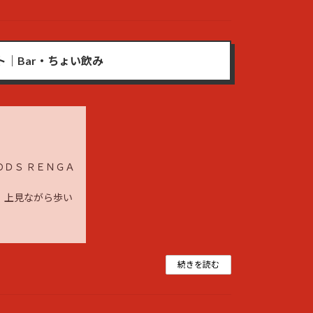
ット｜Bar・ちょい飲み
ＤＳ ＲＥＮＧＡ
す。上見ながら歩い
続きを読む