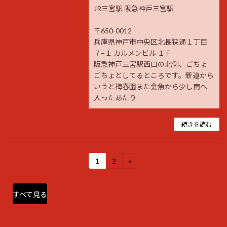
JR三宮駅 阪急神戸三宮駅
〒650-0012
兵庫県神戸市中央区北長狭通１丁目
７−１ カルメンビル １Ｆ
阪急神戸三宮駅西口の北側、ごちょ
ごちょとしてるところです。新道から
いうと梅春園また金魚から少し南へ
入ったあたり
続きを読む
投
1
2
»
固
固
稿
定
定
の
ペ
ペ
ペ
ー
ー
すべて見る
ー
ジ
ジ
ジ
送