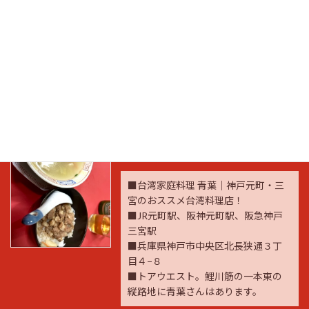
■トアロードの一番下あたりって感じ
です。少しだけ三宮方面に曲がる
続きを読む
台湾家庭料理 青葉｜神戸元町
／三宮のおススメ台湾料理店！
2023年12月12日
■台湾家庭料理 青葉｜神戸元町・三
宮のおススメ台湾料理店！
■JR元町駅、阪神元町駅、阪急神戸
三宮駅
■兵庫県神戸市中央区北長狭通３丁
目４−８
■トアウエスト。鯉川筋の一本東の
縦路地に青葉さんはあります。