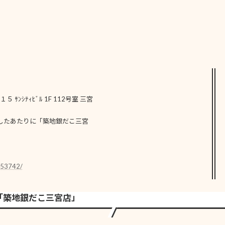
ｻﾝｼﾃｨﾋﾞﾙ 1F 112号室 三宮
したあたりに「築地銀だこ三宮
053742/
「築地銀だこ三宮店」