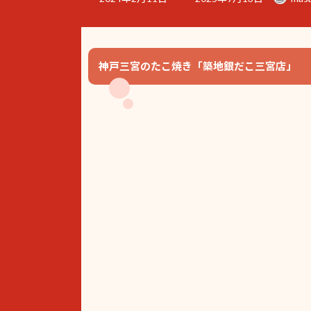
終
更
新
日
時
神戸三宮のたこ焼き「築地銀だこ三宮店」
: