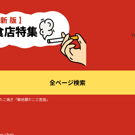
T
全ページ検索
たこ焼き「築地銀だこ三宮店」
ao-chan