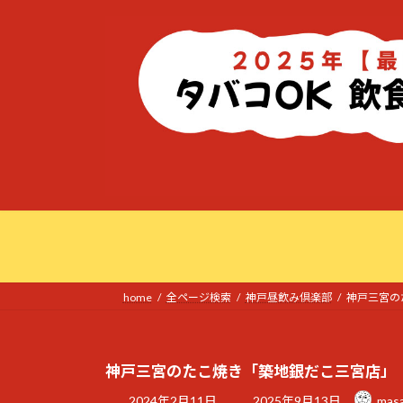
コ
ナ
ン
ビ
テ
ゲ
ン
ー
ツ
シ
へ
ョ
ス
ン
キ
に
ッ
移
プ
動
home
全ページ検索
神戸昼飲み倶楽部
神戸三宮の
神戸三宮のたこ焼き「築地銀だこ三宮店」
最
2024年2月11日
2025年9月13日
mas