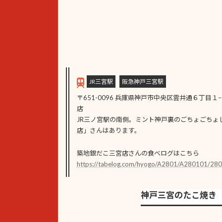
JR三宮駅
阪急神戸三宮駅
〒651-0096 兵庫県神戸市中央区雲井通６丁目１−１５ 
店
JR三ノ宮駅の南側。ミント神戸裏のごちょごちょ
店」さんはあります。
築地銀だこ三宮店さんの食べログはこちら
https://tabelog.com/hyogo/A2801/A280101/28
神戸三宮のたこ焼き