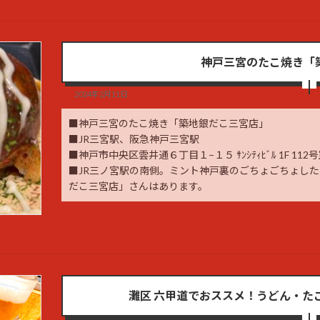
神戸三宮のたこ焼き「
2024年2月11日
■神戸三宮のたこ焼き「築地銀だこ三宮店」
■JR三宮駅、阪急神戸三宮駅
■神戸市中央区雲井通６丁目１−１５ ｻﾝｼﾃｨﾋﾞﾙ 1F 112
■JR三ノ宮駅の南側。ミント神戸裏のごちょごちょし
だこ三宮店」さんはあります。
灘区 六甲道でおススメ！うどん・たこ