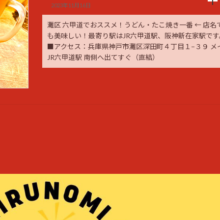
2023年11月16日
灘区 六甲道でおススメ！うどん・たこ焼き一番 ← 店
も美味しい！最寄り駅はJR六甲道駅、阪神新在家駅です
■アクセス：兵庫県神戸市灘区深田町４丁目１−３９ メ
JR六甲道駅 南側へ出てすぐ（直結）