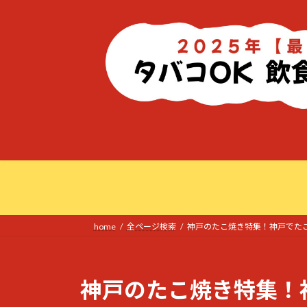
コ
ナ
ン
ビ
テ
ゲ
ン
ー
ツ
シ
へ
ョ
ス
ン
キ
に
ッ
移
プ
動
home
全ページ検索
神戸のたこ焼き特集！神戸でた
神戸のたこ焼き特集！