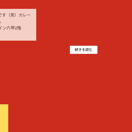
名です（笑）カレー
。
イン六甲2階
続きを読む