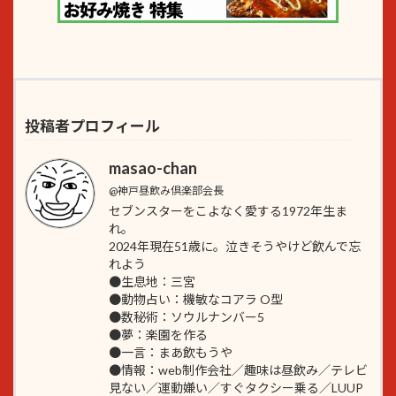
投稿者プロフィール
masao-chan
@神戸昼飲み倶楽部会長
セブンスターをこよなく愛する1972年生ま
れ。
2024年現在51歳に。泣きそうやけど飲んで忘
れよう
●生息地：三宮
●動物占い：機敏なコアラ O型
●数秘術：ソウルナンバー5
●夢：楽園を作る
●一言：まあ飲もうや
●情報：web制作会社／趣味は昼飲み／テレビ
見ない／運動嫌い／すぐタクシー乗る／LUUP