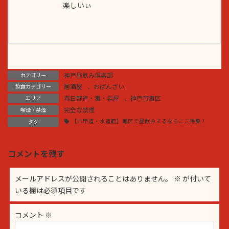
楽しいぃ
神戸昼飲み倶楽部
カテゴリー
居酒屋
、
おばんざい
飲食カテゴリー
春日野道・灘・岩屋
、
神戸市灘区
エリア
完全な禁煙
喫煙・禁煙
【六甲道・水道筋】灘区で昼飲みするならここ特集！
タグ
コメントを残す
メールアドレスが公開されることはありません。
※
が付いて
いる欄は必須項目です
コメント
※