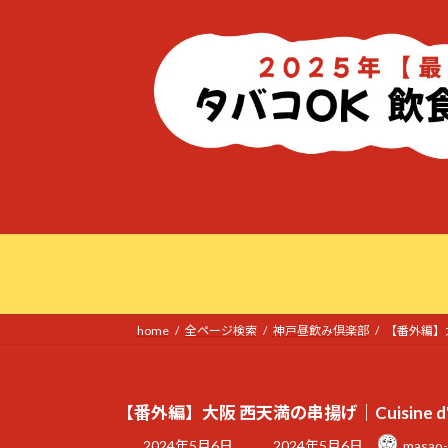
コ
ナ
ン
ビ
テ
ゲ
ン
ー
ツ
シ
へ
ョ
ス
ン
キ
に
ッ
移
プ
動
home
全ページ検索
神戸昼飲み倶楽部
【番外編】大
【番外編】大阪 西天満の串揚げ｜Cuisine 
最
2024年5月6日
2024年5月6日
masao-