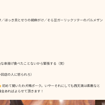
け／ほっき貝とせりの胡麻がけ／そら豆ガーリックソテーのパルメザン
級な串揚げ食べたことないから緊張する（笑）
一回店の人に怒られろ）
初めて聞いたわ犬鳴ポーク。いやーそれにしても西天満は素敵なと
機会あればよらせて頂きます！