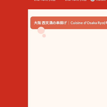
終
更
新
日
時
大阪 西天満の串揚げ｜Cuisine d'Osaka
: