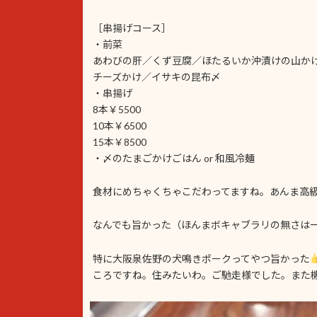
［串揚げコース］
・前菜
あわびの肝／くず豆腐／ほたるいか沖漬けの山か
チーズかけ／イサキの昆布〆
・串揚げ
8本￥5500
10本￥6500
15本￥8500
・〆のたまごかけごはん or 和風冷麺
食材にめちゃくちゃこだわってますね。あんま高
なんでも旨かった（ほんまボキャブラリの無さは
特に大阪泉佐野の犬鳴きポークってやつ旨かった
ころですね。住みたいわ。ご馳走様でした。また