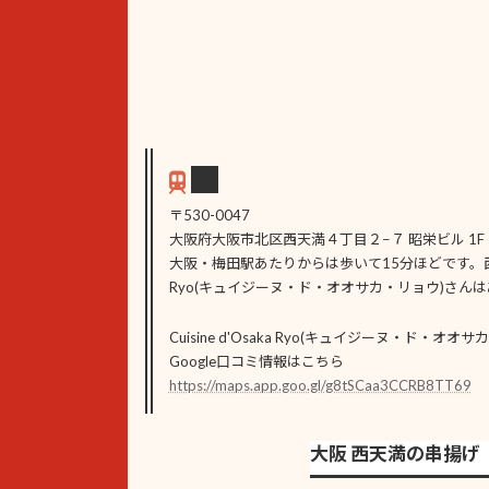
〒530-0047
大阪府大阪市北区西天満４丁目２−７ 昭栄ビル 1F
大阪・梅田駅あたりからは歩いて15分ほどです。西天満エ
Ryo(キュイジーヌ・ド・オオサカ・リョウ)さん
Cuisine d'Osaka Ryo(キュイジーヌ・ド・オ
Google口コミ情報はこちら
https://maps.app.goo.gl/g8tSCaa3CCRB8TT69
大阪 西天満の串揚げ｜C