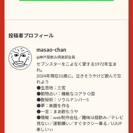
投稿者プロフィール
masao-chan
@神戸昼飲み倶楽部会長
セブンスターをこよなく愛する1972年生ま
れ。
2024年現在51歳に。泣きそうやけど飲んで忘
れよう
●生息地：三宮
●動物占い：機敏なコアラ O型
●数秘術：ソウルナンバー5
●夢：楽園を作る
●一言：まあ飲もうや
●情報：web制作会社／趣味は昼飲み／テレビ
見ない／運動嫌い／すぐタクシー乗る／LUUP
楽しいぃ