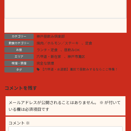
神戸昼飲み倶楽部
カテゴリー
焼肉／ホルモン／ステーキ
、
定食
飲食カテゴリー
ランチ・定食
、
昼飲みOK
お昼
六甲道・新在家
、
神戸市灘区
エリア
完全な禁煙
喫煙・禁煙
【六甲道・水道筋】灘区で昼飲みするならここ特集！
タグ
コメントを残す
メールアドレスが公開されることはありません。
※
が付いて
いる欄は必須項目です
コメント
※