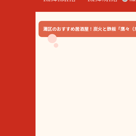
終
更
新
日
時
灘区のおすすめ居酒屋！炭火と鉄板「鷹々（
: