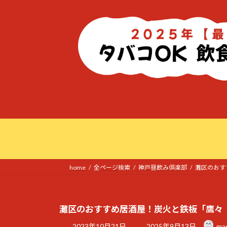
コ
ナ
ン
ビ
テ
ゲ
ン
ー
ツ
シ
へ
ョ
ス
ン
キ
に
ッ
移
プ
動
home
全ページ検索
神戸昼飲み倶楽部
灘区のおす
灘区のおすすめ居酒屋！炭火と鉄板「鷹々
最
2023年10月21日
2025年9月13日
ma