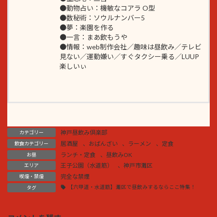
●動物占い：機敏なコアラ O型
●数秘術：ソウルナンバー5
●夢：楽園を作る
●一言：まあ飲もうや
●情報：web制作会社／趣味は昼飲み／テレビ
見ない／運動嫌い／すぐタクシー乗る／LUUP
楽しいぃ
神戸昼飲み倶楽部
カテゴリー
居酒屋
、
おばんざい
、
ラーメン
、
定食
飲食カテゴリー
ランチ・定食
、
昼飲みOK
お昼
王子公園（水道筋）
、
神戸市灘区
エリア
完全な禁煙
喫煙・禁煙
【六甲道・水道筋】灘区で昼飲みするならここ特集！
タグ