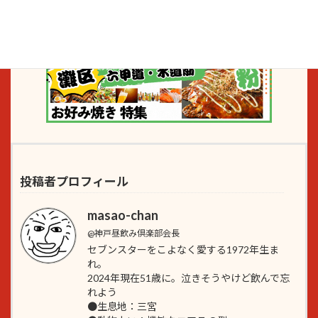
投稿者プロフィール
masao-chan
@神戸昼飲み倶楽部会長
セブンスターをこよなく愛する1972年生ま
れ。
2024年現在51歳に。泣きそうやけど飲んで忘
れよう
●生息地：三宮