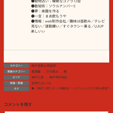
●動物占い：機敏なコアラ O型
●数秘術：ソウルナンバー5
●夢：楽園を作る
●一言：まあ飲もうや
●情報：web制作会社／趣味は昼飲み／テレビ
見ない／運動嫌い／すぐタクシー乗る／LUUP
楽しいぃ
神戸昼飲み倶楽部
カテゴリー
居酒屋
、
立ち飲み
、
鍋
飲食カテゴリー
神戸三宮
、
神戸市中央区
エリア
全席たばこOK
喫煙・禁煙
【神戸三宮】お一人様歓迎！一人でふらっと立ち飲み感覚で行
タグ
コメントを残す