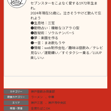
セブンスターをこよなく愛する1972年生ま
れ。
2024年現在51歳に。泣きそうやけど飲んで忘
れよう
●生息地：三宮
●動物占い：機敏なコアラ O型
●数秘術：ソウルナンバー5
●夢：楽園を作る
●一言：まあ飲もうや
●情報：web制作会社／趣味は昼飲み／テレビ
見ない／運動嫌い／すぐタクシー乗る／LUUP
楽しいぃ
神戸昼飲み倶楽部
カテゴリー
ラーメン
、
中華
飲食カテゴリー
神戸三宮
、
神戸市中央区
エリア
全席たばこOK
喫煙・禁煙