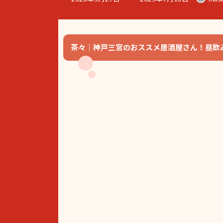
終
更
新
日
時
茶々｜神戸三宮のおススメ居酒屋さん！昼飲
: