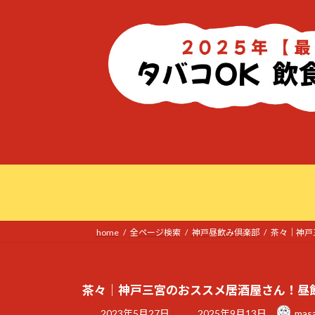
コ
ナ
ン
ビ
テ
ゲ
ン
ー
ツ
シ
へ
ョ
ス
ン
キ
に
ッ
移
プ
動
home
全ページ検索
神戸昼飲み倶楽部
茶々｜神戸
茶々｜神戸三宮のおススメ居酒屋さん！昼
最
2023年5月27日
2025年9月13日
mas